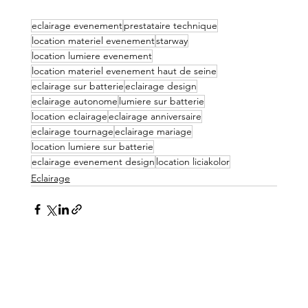
eclairage evenement
prestataire technique
location materiel evenement
starway
location lumiere evenement
location materiel evenement haut de seine
eclairage sur batterie
eclairage design
eclairage autonome
lumiere sur batterie
location eclairage
eclairage anniversaire
eclairage tournage
eclairage mariage
location lumiere sur batterie
eclairage evenement design
location liciakolor
Eclairage