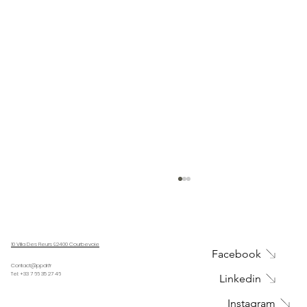
10 Villa Des Fleurs 92400 Courbevoie
Facebook
Starway VEGA
Contact@ppdr.fr
Tel: +33 7 66 35 27 46
Linkedin
Instagram