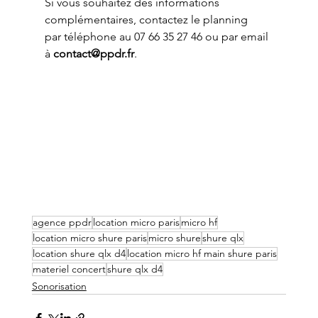
Si vous souhaitez des informations 
complémentaires, contactez le planning 
par téléphone au 07 66 35 27 46 ou par email 
à 
contact@ppdr.fr
.
agence ppdr
location micro paris
micro hf
location micro shure paris
micro shure
shure qlx
location shure qlx d4
location micro hf main shure paris
materiel concert
shure qlx d4
Sonorisation