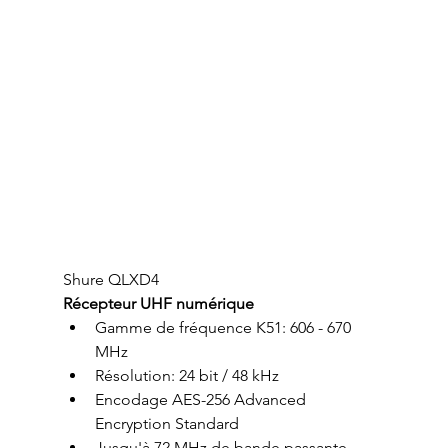
Shure QLXD4 
Récepteur UHF numérique
Gamme de fréquence K51: 606 - 670 
MHz
Résolution: 24 bit / 48 kHz
Encodage AES-256 Advanced 
Encryption Standard
Jusqu'à 72 MHz de bande passante