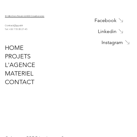
10 Villa Des Fleurs 92400 Courbevoie
Facebook
SHURE SLX AD1
Contact@ppdr.fr
Tel: +33 7 66 35 27 46
Linkedin
Instagram
HOME
PROJETS
L'AGENCE
MATERIEL
CONTACT