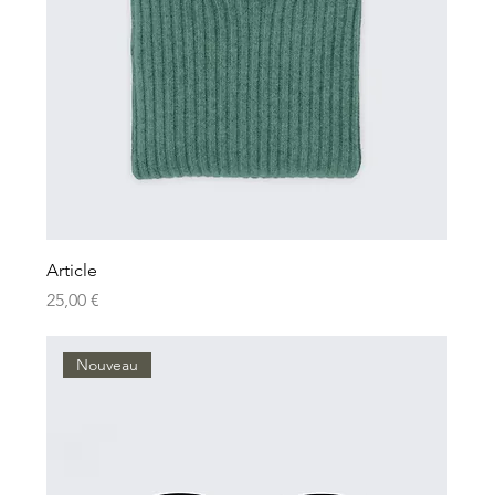
Article
Prix
25,00 €
Nouveau