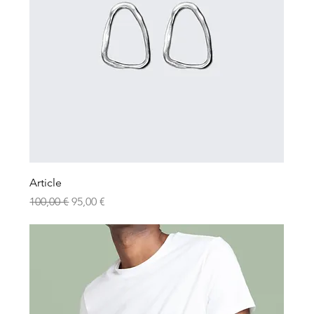
Article
Prix original
Prix promotionnel
100,00 €
95,00 €