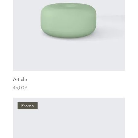
Article
Prix
45,00 €
Promo