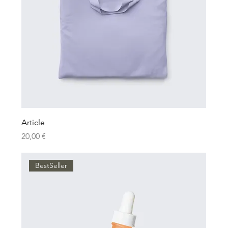
Article
Prix
20,00 €
BestSeller