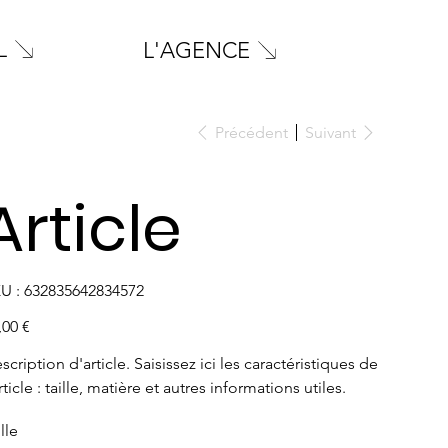
L
L'AGENCE
Précédent
Suivant
Article
SKU
U :
632835642834572
632835642834572
,00 €
scription d'article. Saisissez ici les caractéristiques de
article : taille, matière et autres informations utiles.
lle