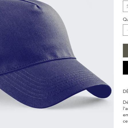
Qu
DÉ
Dé
l'
em
ce