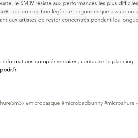
uste, le SM39 résiste aux performances les plus difficiles
dure
: une conception légère et ergonomique assure un 
ant aux artistes de rester concentrés pendant les longu
s informations complémentaires, contactez le planning 
ppdr.fr
.
shureSm39
#microcasque
#microbadbunny
#microshure