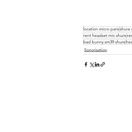
location micro paris
shure
rent headset mic shure
re
bad bunny sm39 shure
he
Sonorisation