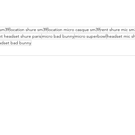
 sm39
location shure sm39
location micro casque sm39
rent shure mic sm
nt headset shure paris
micro bad bunny
micro superbowl
headset mic s
adset bad bunny