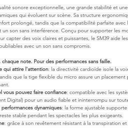
lité sonore exceptionnelle, une grande stabilité et une 
namiques qui évoluent sur scène. Sa structure ergonomiqu
fort prolongé, tandis que la compatibilité parfaite avec 
tit un son sans interférence. Conçu pour supporter les m
r capter des voix claires et puissantes, le SM39 aide les a
oubliables avec un son sans compromis.
haque note. Pour des performances sans faille.
 qui attire l'attention
: la directivité cardioïde isole la voi
tandis que la tige flexible du micro assure un placement 
sant.
el vous pouvez faire confiance
: compatible avec les systè
nt Digital) pour un audio fiable et ininterrompu sur tout
 performances dynamiques
: la forme ajustable supporte 
este stable pendant les spectacles les plus exigeants.
ne
: grâce à son revêtement résistant à la transpiration et 