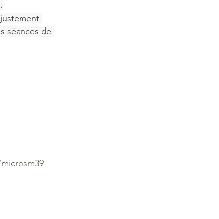
.
ajustement 
es séances de 
#microsm39