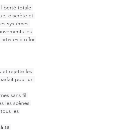
liberté totale 
e, discrète et 
les systèmes 
ouvements les 
rtistes à offrir 
x et rejette les 
parfait pour un 
mes sans fil 
es les scènes.
tous les 
à sa 