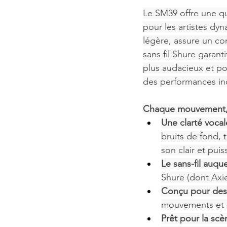
Le SM39 offre une qua
pour les artistes dy
légère, assure un con
sans fil Shure garan
plus audacieux et pou
des performances in
Chaque mouvement, c
Une clarté vocale
bruits de fond, 
son clair et puis
Le sans-fil auqu
Shure (dont Axie
Conçu pour des
mouvements et r
Prêt pour la scè