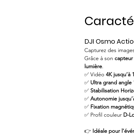
Caracté
DJI Osmo Acti
Capturez des images 
Grâce à son 
capteur 
lumière
.
✅ Vidéo 
4K jusqu’à 
✅ 
Ultra grand angle 
✅ 
Stabilisation Hori
✅ 
Autonomie jusqu’
✅ 
Fixation magnétiq
✅ Profil couleur 
D-Lo
👉 
Idéale pour l’évé