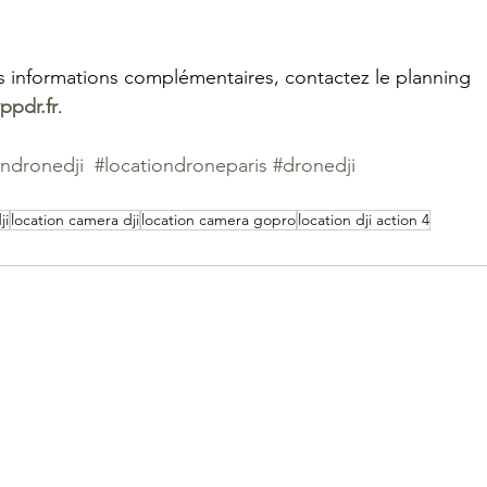
s informations complémentaires, contactez le planning
ppdr.fr
.
ondronedji
#locationdroneparis
#dronedji
ji
location camera dji
location camera gopro
location dji action 4