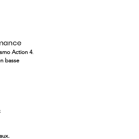
rmance
smo Action 4
. 
n basse 
x
iaux.