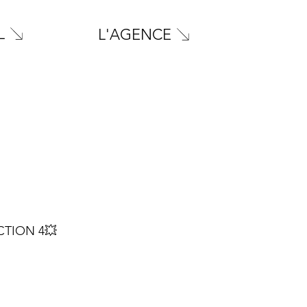
L
L'AGENCE
CTION 4💥