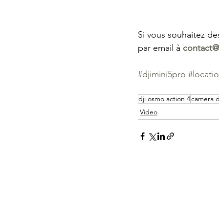
Si vous souhaitez de
par email à 
contact@
#djimini5pro
#locati
dji osmo action 4
camera d
Video