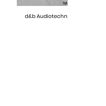
d&b Audiotechnik
Enceinte V7p