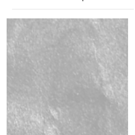
d&b Audiotechnik Y7 p