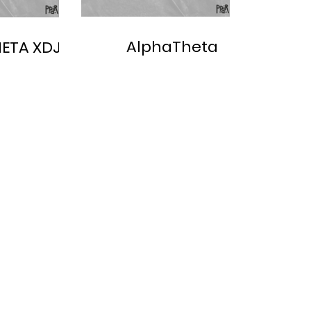
AlphaTheta
ETA XDJ-
EUPHONIA
AZ