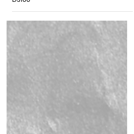
d&b Audiotechnik Soundscape
DS100