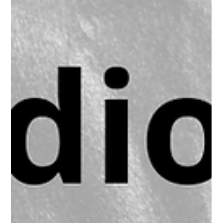
d&b Audiotechnik Y7 p