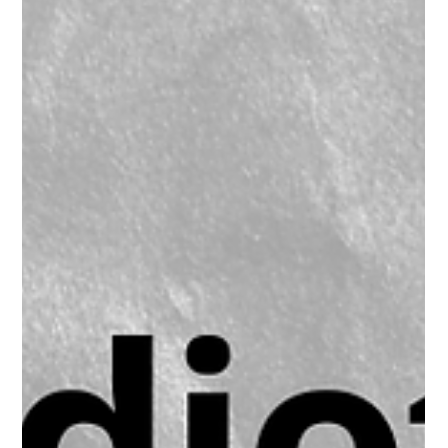
d&b Audiotechnik enceinte V8 / V12